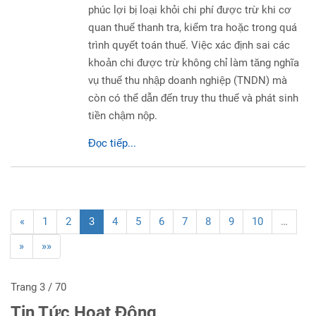
phúc lợi bị loại khỏi chi phí được trừ khi cơ
quan thuế thanh tra, kiểm tra hoặc trong quá
trình quyết toán thuế. Việc xác định sai các
khoản chi được trừ không chỉ làm tăng nghĩa
vụ thuế thu nhập doanh nghiệp (TNDN) mà
còn có thể dẫn đến truy thu thuế và phát sinh
tiền chậm nộp.
Đọc tiếp...
«
1
2
3
4
5
6
7
8
9
10
…
»
»»
Trang 3 / 70
Tin Tức Hoạt Động