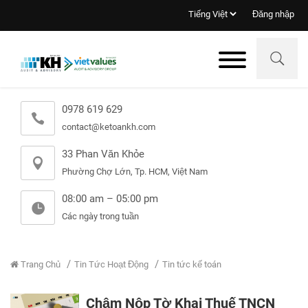
Đăng nhập
0978 619 629
contact@ketoankh.com
33 Phan Văn Khỏe
Phường Chợ Lớn, Tp. HCM, Việt Nam
08:00 am – 05:00 pm
Các ngày trong tuần
Trang Chủ
Tin Tức Hoạt Động
Tin tức kế toán
Chậm Nộp Tờ Khai Thuế TNCN