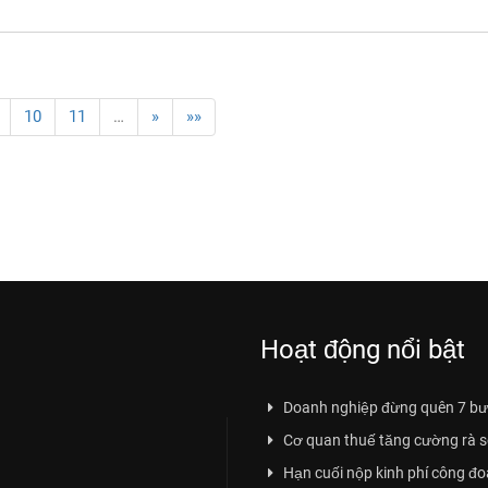
10
11
…
»
»»
Hoạt động nổi bật
Doanh nghiệp đừng quên 7 bư
Cơ quan thuế tăng cường rà soá
Hạn cuối nộp kinh phí công đ