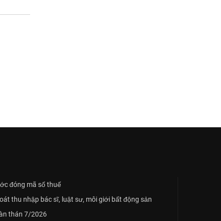
ớc đóng mã số thuế
t thu nhập bác sĩ, luật sư, môi giới bất động sản
oàn thán 7/2026