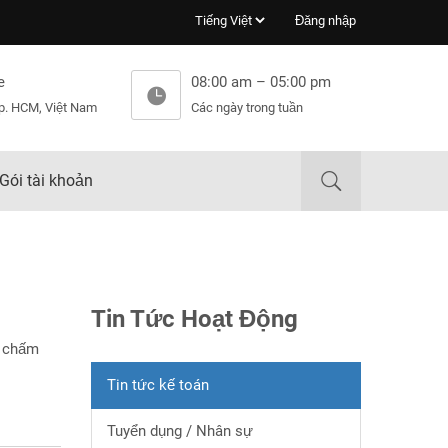
Đăng nhập
e
08:00 am – 05:00 pm
p. HCM, Việt Nam
Các ngày trong tuần
Gói tài khoản
Tin Tức Hoạt Động
n chấm
Tin tức kế toán
Tuyển dụng / Nhân sự