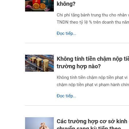
không?
Chi phí tặng bánh trung thu cho nhân
TNDN theo tỷ lệ % trên doanh thu nă
Đọc tiếp...
Không tính tiền chậm nộp ti
trường hợp nào?
Không tính tiền chậm nộp tiền phạt v
chậm nộp tiền phạt vi phạm hành chín
Đọc tiếp...
Các trường hợp cơ sở kinh
chuyển sang kỳ tiếp theo