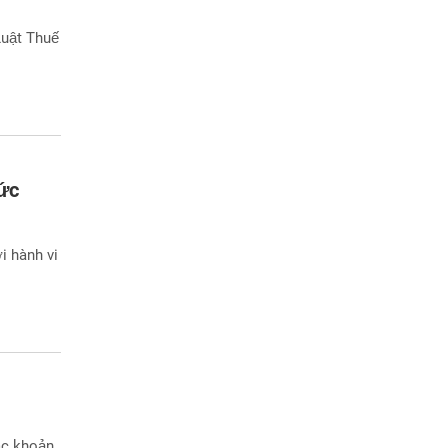
Luật Thuế
ức
i hành vi
ác khoản