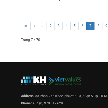
««
«
…
2
3
4
5
6
7
8
9
Trang 7 / 70
Address:
33 Phan Văn Khỏe, phường 13, quận 5, Tp. HCM
Phone:
+84 (0) 978 619 629