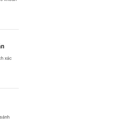
án
ch xác
 sánh