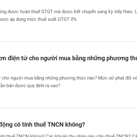
ông được hoàn thuế GTGT mà được kết chuyển sang kỳ tiếp theo. 
được áp dụng mức thuế suất GTGT 0%.
đơn điện tử cho người mua bằng những phương th
ử cho người mua bằng những phương thức nào? Mức xử phạt đối vớ
lần bán được quy định ra sao?
 động có tính thuế TNCN không?
tính thuế TNCN không? Các khoản thu nhập nào chịu thuế TNCN? C