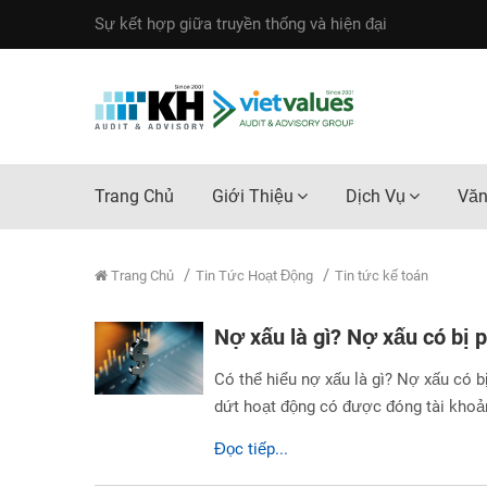
Sự kết hợp giữa truyền thống và hiện đại
Trang Chủ
Giới Thiệu
Dịch Vụ
Văn
Trang Chủ
Tin Tức Hoạt Động
Tin tức kế toán
Nợ xấu là gì? Nợ xấu có bị 
Có thể hiểu nợ xấu là gì? Nợ xấu có 
dứt hoạt động có được đóng tài khoả
Đọc tiếp...