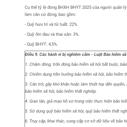
Cụ thể tỷ lệ đóng BHXH BHYT 2025 của người quản l
làm căn cứ đóng, bao gồm:
- Quỹ hưu trí và tử tuất: 22%.
- Quỹ ốm đau và thai sản: 3%.
- Quỹ BHYT: 4,5%.
Điều 9. Các hành vi bị nghiêm cấm - Luật Bảo hiểm xã
1. Chậm đóng, trốn đóng bảo hiểm xã hội bắt buộc, bảo
2. Chiếm dụng tiền hưởng bảo hiểm xã hội, bảo hiểm t
3. Cản trở, gây khó khăn hoặc làm thiệt hại đến quyền,
bảo hiểm xã hội, bảo hiểm thất nghiệp.
4. Gian lận, giả mạo hồ sơ trong việc thực hiện bảo hi
5. Sử dụng quỹ bảo hiểm xã hội, quỹ bảo hiểm thất nghi
6. Truy cập, khai thác, cung cấp cơ sở dữ liệu về bảo h