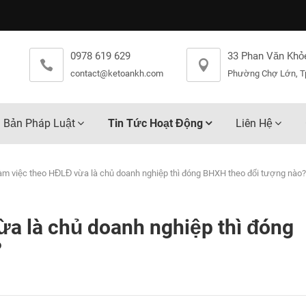
0978 619 629
33 Phan Văn Khỏ
contact@ketoankh.com
Phường Chợ Lớn, T
 Bản Pháp Luật
Tin Tức Hoạt Động
Liên Hệ
àm việc theo HĐLĐ vừa là chủ doanh nghiệp thì đóng BHXH theo đối tượng nào?
a là chủ doanh nghiệp thì đóng
?