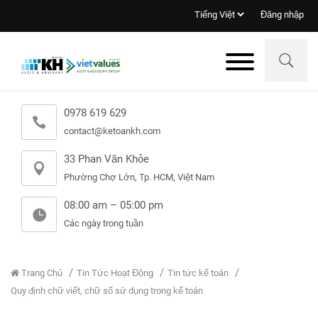
Đăng nhập
0978 619 629
contact@ketoankh.com
33 Phan Văn Khỏe
Phường Chợ Lớn, Tp. HCM, Việt Nam
08:00 am – 05:00 pm
Các ngày trong tuần
Trang Chủ
Tin Tức Hoạt Động
Tin tức kế toán
Quy định chữ viết, chữ số sử dụng trong kế toán