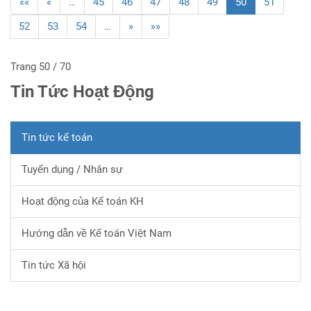
««
«
…
45
46
47
48
49
50
51
52
53
54
…
»
»»
Trang 50 / 70
Tin Tức Hoạt Động
Tin tức kế toán
Tuyển dụng / Nhân sự
Hoạt động của Kế toán KH
Hướng dẫn về Kế toán Việt Nam
Tin tức Xã hội