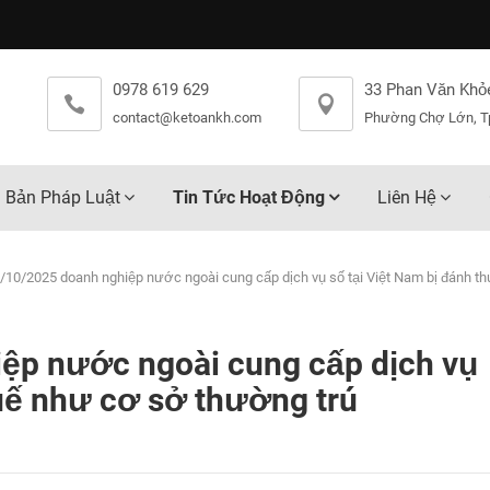
0978 619 629
33 Phan Văn Khỏ
contact@ketoankh.com
Phường Chợ Lớn, T
 Bản Pháp Luật
Tin Tức Hoạt Động
Liên Hệ
/10/2025 doanh nghiệp nước ngoài cung cấp dịch vụ số tại Việt Nam bị đánh t
ệp nước ngoài cung cấp dịch vụ
huế như cơ sở thường trú