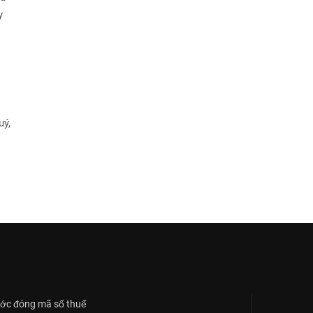
y
uý,
ớc đóng mã số thuế