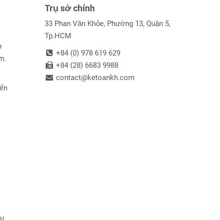
Trụ sở chính
33 Phan Văn Khỏe, Phường 13, Quận 5,
Tp.HCM
p
+84 (0) 978 619 629
m.
+84 (28) 6683 9988
contact@ketoankh.com
iến
hu