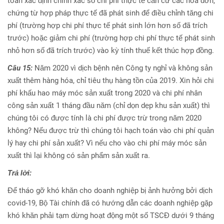
toán xác định chính xác số chi phí thực tế căn cứ các hoá đơn,
chứng từ hợp pháp thực tế đã phát sinh để điều chỉnh tăng chi
phí (trường hợp chi phí thực tế phát sinh lớn hơn số đã trích
trước) hoặc giảm chi phí (trường hợp chi phí thực tế phát sinh
nhỏ hơn số đã trích trước) vào kỳ tính thuế kết thúc hợp đồng.
Câu 15:
Năm 2020 vì dịch bệnh nên Công ty nghỉ và không sản
xuất thêm hàng hóa, chỉ tiêu thụ hàng tồn của 2019. Xin hỏi chi
phí khấu hao máy móc sản xuất trong 2020 và chi phí nhân
công sản xuất 1 tháng đầu năm (chỉ dọn dẹp khu sản xuất) thì
chúng tôi có được tính là chi phí được trừ trong năm 2020
không? Nếu được trừ thì chúng tôi hạch toán vào chi phí quản
lý hay chi phí sản xuất? Vì nếu cho vào chi phí máy móc sản
xuất thì lại không có sản phẩm sản xuất ra.
Trả lời:
Để tháo gỡ khó khăn cho doanh nghiệp bị ảnh hưởng bởi dịch
covid-19, Bộ Tài chính đã có hướng dẫn các doanh nghiệp gặp
khó khăn phải tạm dừng hoạt động một số TSCĐ dưới 9 tháng