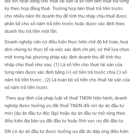
đối với hoạt động cho thuê tài sản là số tiền bên thuê trả từng
kỳ theo hợp đồng thuê. Trường hợp bên thuê trả tiền trước
cho nhiều năm thì doanh thu để tính thu nhập chịu thuế được
phân bổ cho số năm trả tiền trước hoặc được xác định theo
doanh thu trả tiền một lần.
Doanh nghiệp căn cứ điều kiện thực hiện chế độ kế toán, hoá
đơn chứng từ thực tế và việc xác định chi phí, có thể lựa chọn
một trong hai phương pháp xác định doanh thu để tính thu
nhập chịu thuế như sau: (1) Là số tiền cho thuê tài sản của
từng năm được xác định bằng (=) số tiền trả trước chia (:) số
năm trả tiền trước ; (2) Là toàn bộ số tiền cho thuê tài sản của
số năm trả tiền trước.
-Theo quy định của pháp luật về thuế TNDN hiện hành, doanh
nghiệp được hưởng ưu đãi thuế TNDN đối với dự án đầu tư
mới (dự án đầu tư độc lập) hoặc dự án đầu tư mở rộng theo
điều kiện địa bàn ưu đãi đầu tư hoặc lĩnh vực ưu đãi đầu tư.
DN có dự án đầu tư được hưởng ưu đãi do đáp ứng điều kiện