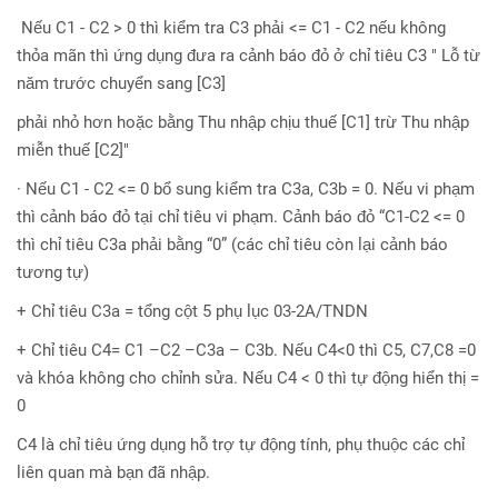
Nếu C1 - C2 > 0 thì kiểm tra C3 phải <= C1 - C2 nếu không
thỏa mãn thì ứng dụng đưa ra cảnh báo đỏ ở chỉ tiêu C3 " Lỗ từ
năm trước chuyển sang [C3]
phải nhỏ hơn hoặc bằng Thu nhập chịu thuế [C1] trừ Thu nhập
miễn thuế [C2]"
· Nếu C1 - C2 <= 0 bổ sung kiểm tra C3a, C3b = 0. Nếu vi phạm
thì cảnh báo đỏ tại chỉ tiêu vi phạm. Cảnh báo đỏ “C1-C2 <= 0
thì chỉ tiêu C3a phải bằng “0” (các chỉ tiêu còn lại cảnh báo
tương tự)
+ Chỉ tiêu C3a = tổng cột 5 phụ lục 03-2A/TNDN
+ Chỉ tiêu C4= C1 –C2 –C3a – C3b. Nếu C4<0 thì C5, C7,C8 =0
và khóa không cho chỉnh sửa. Nếu C4 < 0 thì tự động hiển thị =
0
C4 là chỉ tiêu ứng dụng hỗ trợ tự động tính, phụ thuộc các chỉ
liên quan mà bạn đã nhập.