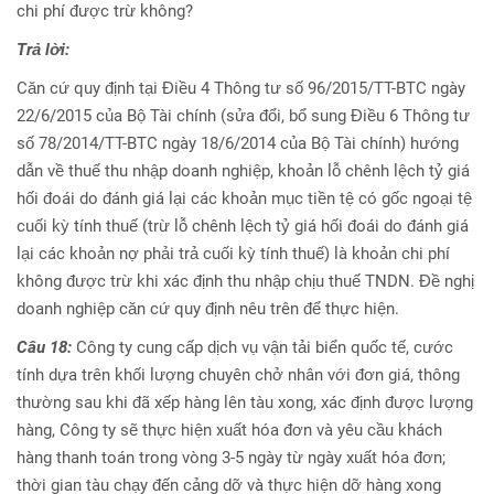
chi phí được trừ không?
Trả lời:
Căn cứ quy định tại Điều 4 Thông tư số 96/2015/TT-BTC ngày
22/6/2015 của Bộ Tài chính (sửa đổi, bổ sung Điều 6 Thông tư
số 78/2014/TT-BTC ngày 18/6/2014 của Bộ Tài chính) hướng
dẫn về thuế thu nhập doanh nghiệp, khoản lỗ chênh lệch tỷ giá
hối đoái do đánh giá lại các khoản mục tiền tệ có gốc ngoại tệ
cuối kỳ tính thuế (trừ lỗ chênh lệch tỷ giá hối đoái do đánh giá
lại các khoản nợ phải trả cuối kỳ tính thuế) là khoản chi phí
không được trừ khi xác định thu nhập chịu thuế TNDN. Đề nghị
doanh nghiệp căn cứ quy định nêu trên để thực hiện.
Câu 18:
Công ty cung cấp dịch vụ vận tải biển quốc tế, cước
tính dựa trên khối lượng chuyên chở nhân với đơn giá, thông
thường sau khi đã xếp hàng lên tàu xong, xác định được lượng
hàng, Công ty sẽ thực hiện xuất hóa đơn và yêu cầu khách
hàng thanh toán trong vòng 3-5 ngày từ ngày xuất hóa đơn;
thời gian tàu chạy đến cảng dỡ và thực hiện dỡ hàng xong