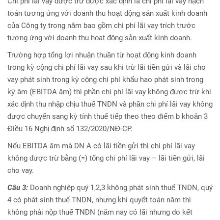
Chi phí lãi vay được trừ được xác định là chi phí lãi vay hạch
toán tương ứng với doanh thu hoạt động sản xuất kinh doanh
của Công ty trong năm bao gồm chi phí lãi vay trích trước
tương ứng với doanh thu họat động sản xuất kinh doanh.
Trường hợp tổng lợi nhuận thuần từ hoạt động kinh doanh
trong kỳ cộng chi phí lãi vay sau khi trừ lãi tiền gửi và lãi cho
vay phát sinh trong kỳ cộng chi phí khấu hao phát sinh trong
kỳ âm (EBITDA âm) thì phần chi phí lãi vay không được trừ khi
xác định thu nhập chịu thuế TNDN và phần chi phí lãi vay không
được chuyển sang kỳ tính thuế tiếp theo theo điểm b khoản 3
Điều 16 Nghị định số 132/2020/NĐ-CP.
Nếu EBITDA âm mà DN A có lãi tiền gửi thì chi phí lãi vay
không được trừ bằng (=) tổng chi phí lãi vay – lãi tiền gửi, lãi
cho vay.
Câu 3:
Doanh nghiệp quý 1,2,3 không phát sinh thuế TNDN, quý
4 có phát sinh thuế TNDN, nhưng khi quyết toán năm thì
không phải nộp thuế TNDN (năm nay có lãi nhưng do kết