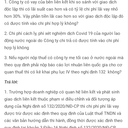
1. Công ty có vay của bên liên kết khi so sánh với giao dịch
độc lập thì có lãi suất cao hơn và có tỷ lệ chi phí lãi vay nhỏ
hơn 30%. Vậy phần tiền lãi cao hơn so với giao dịch độc lập đó
có được tính vào chi phí hợp lý không?
2. Chi phí cách ly, phí xét nghiệm dịch Covid 19 của người lao
động nước ngoài do Công ty chi trả có được tính vào chi phí
hợp lý không
3. Nếu người nộp thuế có công ty mẹ tối cao ở nước ngoài mà
theo quy định phải nộp báo cáo lợi nhuận liên quốc gia cho cơ
quan thuế thì có kê khai phụ lục IV theo nghị định 132 không?
Trả lời:
1. Trường hợp doanh nghiệp có quan hệ liên kết và phát sinh
giao dịch liên kết thuộc phạm vi điều chỉnh và đối tượng áp
dụng của Nghị định số 132/2020/NĐ-CP thì chi phí phí lãi vay
được trừ được xác định theo quy định của Luật thuế TNDN và
các văn bản hướng dẫn thi hành, đồng thời được xác định theo
quy định tại khoản 3 Điều 16 Nghị định số 132/2020/NĐ-CP.