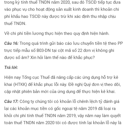
trong kỳ tính thuế TNDN năm 2020, sau đó TSCĐ tiếp tục đưa
vào phục vụ cho hoạt động sản xuất kinh doanh thì khoản chi
phí khấu hao TSCĐ này được trừ khi xác định thu nhập chịu
thuế TNDN.
Về chi phí tiền lương thực hiện theo quy định hiện hành.
Câu 16:
Trong quá trình gửi báo cáo lưu chuyển tiền tệ theo PP
trực tiếp mẫu số B03-DN tại cột mã số 22 đơn vị không ghi
được số âm? Xin hỏi làm thế nào để khắc phục?
Trả lời:
Hiện nay Tổng cục Thuế đã nâng cấp các ứng dụng hỗ trợ kê
khai (HTKK) để khắc phục lỗi này. Đề nghị Quý đơn vị theo dõi,
cập nhật phiên bản mới của ứng dụng để thực hiện kê khai.
Câu 17:
Công ty chúng tôi có khoản lỗ chênh lệch tỷ đánh giá
lại các khoản mục tiền có gốc ngoại tệ năm 2019 đã loại ra
khỏi chi phí tính thuế TNDN năm 2019, vậy năm nay làm quyết
toán thuế TNDN năm 2020 tôi có được tính lại khoản lỗ này là