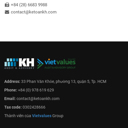
+84 (28) 6683 9988
contact@ketoankh.com
Address:
33 Phan Văn Khỏe, phường 13, quận 5, Tp. HCM
Phone:
+84 (0) 978 619 629
Email:
contact@ketoankh.com
Tax code:
0302428666
Thành viên của
Vietvalues
Group