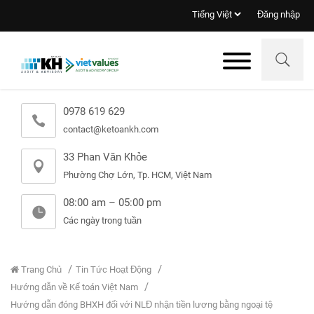
Đăng nhập
0978 619 629
contact@ketoankh.com
33 Phan Văn Khỏe
Phường Chợ Lớn, Tp. HCM, Việt Nam
08:00 am – 05:00 pm
Các ngày trong tuần
Trang Chủ
Tin Tức Hoạt Động
Hướng dẫn về Kế toán Việt Nam
Hướng dẫn đóng BHXH đối với NLĐ nhận tiền lương bằng ngoại tệ