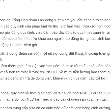
theo đó Tổng Liên đoàn Lao động Việt Nam yêu cầu tăng cường côn
ện các quy định của pháp luật về thời giờ làm việc, thời giờ nghỉ ngơi
eo giờ đúng quy định; việc đảm bảo đầy đủ các quy trình quản lý rủi 
eo dõi các biểu hiện sức khỏe của người lao động trong quá trình là
 động khi làm thêm giờ...
ất là công đoàn cơ sở) một số nội dung đối thoại, thương lượng
iờ
g làm thêm giờ, làm việc vào ban đêm là mức tối thiểu phải đảm bảo
 cơ sở nên thương lượng với NSDLĐ về mức tiền lương làm thêm g
hiệp đang chi trả để động viên, khuyến khích và đảm bảo tốt hơn
ì ngoài quy định về thời gian nghỉ giữa ca, đề nghị NSDLĐ cứ sau 90
út, nhất là đối với NLĐ làm việc ở các dây chuyền sản xuất liên tục.
quan tâm cung cấp bữa ăn ca đảm bảo đủ chất, cân bằng dinh dưỡng,