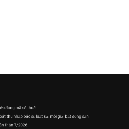
ớc đóng mã số thuế
t thu nhập bác sĩ, luật sư, môi giới bất động sản
oàn thán 7/2026