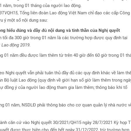
 năm, trong 01 tháng của người lao động.
UBTVQH15
, Tổng liên đoàn Lao động Việt Nam chỉ đạo các cấp Công
u ý một số nội dung sau:
ộng hiểu đúng và đầy đủ nội dung và tinh thần của Nghị quyết
ối đa 300 giờ trong 01 năm là các trường hợp được quy định tại
 Lao động 2019.
ng 01 năm đều được làm thêm từ trên 40 giờ đến 60 giờ trong 01 th
heo Nghị quyết vẫn phải tuân thủ đầy đủ các quy định khác về làm t
 Bộ luật Lao động (quy định về giới hạn số giờ làm thêm trong ngà
 sự đồng ý của người lao động tham gia làm thêm; thông báo khi tổ
trong 01 năm, NSDLĐ phải thông báo cho cơ quan quản lý nhà nước v
ành căn cứ vào Nghị quyết 30/2021/QH15 ngày 28/7/2021 Kỳ họp 
 quyết được thực hiện cho đến hết ngày 31/12/2022, trừ trường hợp