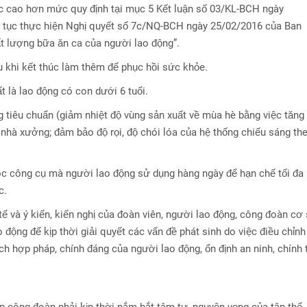
ặc cao hơn mức quy định tại mục 5 Kết luận số 03/KL-BCH ngày
p tục thực hiện Nghị quyết số 7c/NQ-BCH ngày 25/02/2016 của Ban
t lượng bữa ăn ca của người lao động”.
 khi kết thúc làm thêm để phục hồi sức khỏe.
t là lao động có con dưới 6 tuổi.
g tiêu chuẩn (giảm nhiệt độ vùng sản xuất về mùa hè bằng việc tăng
hà xưởng; đảm bảo độ rọi, độ chói lóa của hệ thống chiếu sáng th
óc công cụ mà người lao động sử dụng hàng ngày để hạn chế tối đa
c.
tế và ý kiến, kiến nghị của đoàn viên, người lao động, công đoàn cơ
động để kịp thời giải quyết các vấn đề phát sinh do việc điều chỉnh
h hợp pháp, chính đáng của người lao động, ổn định an ninh, chính t