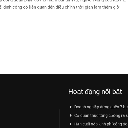
ấp công đoàn phải kịp thời nắm bắt tâm tư, nguyện vọng của tập thể
ể, đình công có liên quan đến điều chỉnh thời gian làm thêm giờ.
Hoạt động nổi bật
Doanh nghiệp đừng quên 7 bư
Cơ quan thuế tăng cường rà soá
Hạn cuối nộp kinh phí công đ