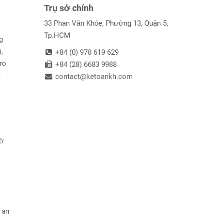
Trụ sở chính
33 Phan Văn Khỏe, Phường 13, Quận 5,
Tp.HCM
g
,
+84 (0) 978 619 629
ro
+84 (28) 6683 9988
m
contact@ketoankh.com
iờ
 an