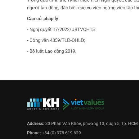
Trong quá trình triển khai thực hiện Nghị quyết, các c
người lao động, đặc biệt các vụ việc ngừng việc tập th
Căn cứ pháp lý
- Nghị quyết 17/2022/UBTVQH15;
- Công văn 4359/TLĐ-QHLĐ;
- Bộ luật Lao động 2019.
Address:
33 Phan Văn Khỏe, phường 13, quận 5, Tp. HCM
Phone:
+84 (0) 978 619 629