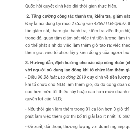
Quốc hội quyết định kéo dài thời gian thực hiện.
2. Tăng cường công tác thanh tra, kiểm tra, giám sát
Đây là nội dung tại mục 2
Công văn 4359/TLĐ-QHLĐ
, 
tác giám sát, tham gia thanh tra, kiểm tra việc thực hi
trong đó, quan tâm giám sát việc trả tiền lương làm th
có thể phát sinh do việc làm thêm giờ tạo ra; việc th
thêm giờ; việc tổ chức lấy ý kiến đồng ý của người lao
3. Hướng dẫn, định hướng cho các cấp công đoàn (nh
với người sử dụng lao động khi tổ chức làm thêm g
- Điều 98
Bộ luật Lao động 2019
quy định về tiền lươn
khi tổ chức cho NLĐ làm thêm giờ, do đó công đoàn
cao hơn mức tối thiểu này hoặc cao hơn mức doanh ng
quyền lợi của NLĐ;
- Nếu thời gian làm thêm trong 01 ca lớn hơn 3 giờ th
phút làm việc thêm giờ thì bố trí giải lao ít nhất 10 ph
- Đề xuất, đối thoại, thương lượng với doanh nghiệp 