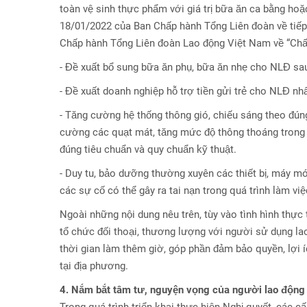
toàn vệ sinh thực phẩm với giá trị bữa ăn ca bằng ho
18/01/2022 của Ban Chấp hành Tổng Liên đoàn về tiế
Chấp hành Tổng Liên đoàn Lao động Việt Nam về “Chấ
- Đề xuất bổ sung bữa ăn phụ, bữa ăn nhẹ cho NLĐ sau
- Đề xuất doanh nghiệp hỗ trợ tiền gửi trẻ cho NLĐ nhấ
- Tăng cường hệ thống thông gió, chiếu sáng theo đún
cường các quạt mát, tăng mức độ thông thoáng trong n
đúng tiêu chuẩn và quy chuẩn kỹ thuật.
- Duy tu, bảo dưỡng thường xuyên các thiết bị, máy m
các sự cố có thể gây ra tai nạn trong quá trình làm việ
Ngoài những nội dung nêu trên, tùy vào tình hình thực 
tổ chức đối thoại, thương lượng với người sử dụng lao 
thời gian làm thêm giờ, góp phần đảm bảo quyền, lợi íc
tại địa phương.
4. Nắm bắt tâm tư, nguyện vọng của người lao động