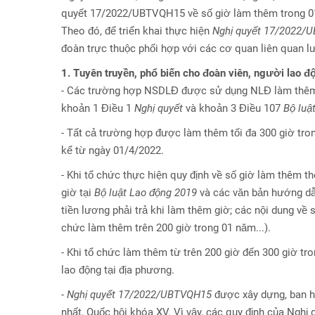
quyết 17/2022/UBTVQH15 về số giờ làm thêm trong 01
Theo đó, để triển khai thực hiện
Nghị quyết 17/2022/
đoàn trực thuộc phối hợp với các cơ quan liên quan lư
1. Tuyên truyền, phổ biến cho đoàn viên, người lao đ
- Các trường hợp NSDLĐ được sử dụng NLĐ làm thêm t
khoản 1 Điều 1
Nghị quyết
và khoản 3 Điều 107
Bộ luật
- Tất cả trường hợp được làm thêm tối đa 300 giờ tro
kể từ ngày 01/4/2022.
- Khi tổ chức thực hiện quy định về số giờ làm thêm t
giờ tại
Bộ luật Lao động 2019
và các văn bản hướng dẫn
tiền lương phải trả khi làm thêm giờ; các nội dung về
chức làm thêm trên 200 giờ trong 01 năm...).
- Khi tổ chức làm thêm từ trên 200 giờ đến 300 giờ 
lao động tại địa phương.
-
Nghị quyết 17/2022/UBTVQH15
được xây dựng, ban h
nhất, Quốc hội khóa XV. Vì vậy, các quy định của Nghị