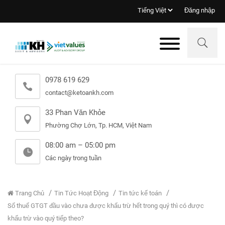
Đăng nhập
0978 619 629
contact@ketoankh.com
33 Phan Văn Khỏe
Phường Chợ Lớn, Tp. HCM, Việt Nam
08:00 am – 05:00 pm
Các ngày trong tuần
Trang Chủ
Tin Tức Hoạt Động
Tin tức kế toán
Số thuế GTGT đầu vào chưa được khấu trừ hết trong quý thì có được
khấu trừ vào quý tiếp theo?