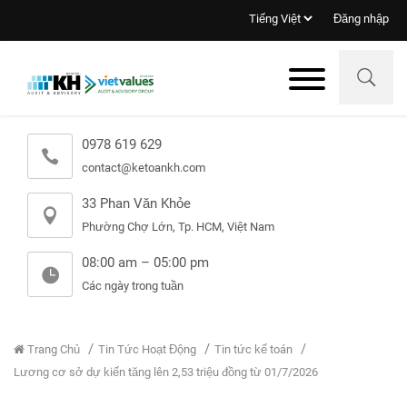
Đăng nhập
0978 619 629
contact@ketoankh.com
33 Phan Văn Khỏe
Phường Chợ Lớn, Tp. HCM, Việt Nam
08:00 am – 05:00 pm
Các ngày trong tuần
Trang Chủ
Tin Tức Hoạt Động
Tin tức kế toán
Lương cơ sở dự kiến tăng lên 2,53 triệu đồng từ 01/7/2026